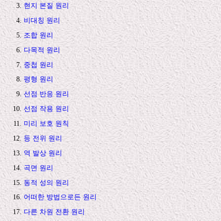
현지 본질 원리
비대칭 원리
조합 원리
다목적 원리
중첩 원리
평형 원리
선점 반응 원리
선점 작용 원리
미리 보호 원칙
등 전위 원리
역 발상 원리
곡면 원리
동적 성의 원리
어떠한 방법으로든 원리
다른 차원 전환 원리