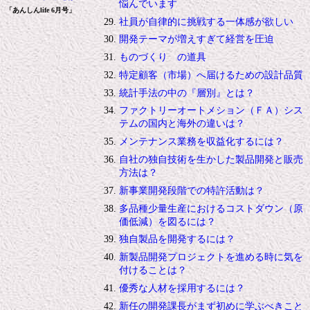
悩んでいます
「あんしんlife 6月号」
社員が自律的に挑戦する一体感が欲しい
開発テーマが増えすぎて経営を圧迫
ものづくり の道具
特定顧客（市場）へ届けるための設計品質
統計手法の中の『層別』とは？
ファクトリーオートメション（ＦＡ）シス
テムの国内と海外の違いは？
メンテナンス業務を収益化するには？
自社の独自技術を生かした製品開発と販売
方法は？
新事業開発段階での特許活動は？
多品種少量生産におけるコストダウン（原
価低減）を図るには？
独自製品を開発するには？
新製品開発プロジェクトを進める時に気を
付けることは？
優秀な人材を採用するには？
新任の開発課長がまず初めに学ぶべきこと