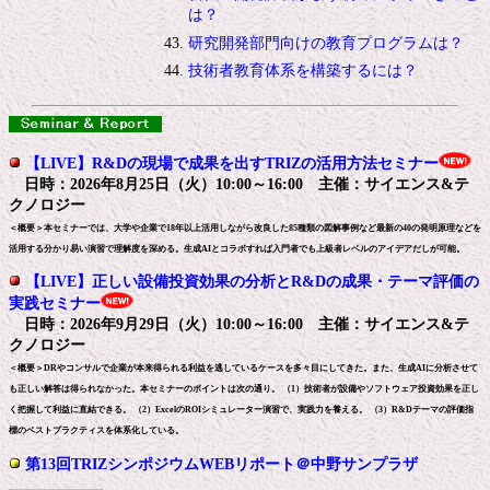
は？
研究開発部門向けの教育プログラムは？
技術者教育体系を構築するには？
【LIVE】R&Dの現場で成果を出すTRIZの活用方法セミナー
日時：2026年8月25日（火）10:00～16:00 主催：サイエンス&テ
クノロジー
＜概要＞本セミナーでは、大学や企業で18年以上活用しながら改良した85種類の図解事例など最新の40の発明原理などを
活用する分かり易い演習で理解度を深める。生成AIとコラボすれば入門者でも上級者レベルのアイデアだしが可能。
【LIVE】正しい設備投資効果の分析とR&Dの成果・テーマ評価の
実践セミナー
日時：2026年9月29日（火）10:00～16:00 主催：サイエンス&テ
クノロジー
＜概要＞DRやコンサルで企業が本来得られる利益を逃しているケースを多々目にしてきた。また、生成AIに分析させて
も正しい解答は得られなかった。本セミナーのポイントは次の通り。 （1）技術者が設備やソフトウェア投資効果を正し
く把握して利益に直結できる。 （2）ExcelのROIシミュレーター演習で、実践力を養える。 （3）R&Dテーマの評価指
標のベストプラクティスを体系化している。
第13回TRIZシンポジウムWEBリポート＠中野サンプラザ