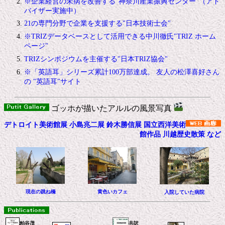
※企業経営の未病を改善する"神奈川産業振興センター"（アド
バイザー実施中）
21の専門分野で企業を支援する"日本技術士会"
※TRIZデータベースとして活用できる中川徹氏"TRIZ ホーム
ページ"
TRIZシンポジウムを主催する"日本TRIZ協会"
※「英語耳」シリーズ累計100万部達成。 友人の松澤喜好さん
の "英語耳"サイト
ゴッホが描いたアルルの風景写真
デトロイト美術館展 小島兆二展 鈴木勝信展 国立西洋美術
館作品 川越歴史散策 など
現在の跳ね橋
黄色いカフェ
入院していた病院
粕谷茂
共訳