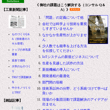
《 御社の課題はこう解決する（コンサル Q＆
【工業新聞記事】
A）》
「問題」の定義について他
会社では科学より技術を重視
しすぎていませんか
ものづくりQ＆
なかなか生産性が上がりませ
A（技術者のス
ん
キル管理）
少人数でも能率を上げる方法
トップの本気度
を伝授してください
重要
IoTシステムの新規ビジネスについて
造形で感性
生産を見越した試作の方法
大学のものづく
新規機械の導入について
り
開発過程の最適化
TRIZで課題解決
を
部門間の垣根
中小モノづくり
技術系以外の分野、どう系統づけて学べば
とTRIZ
良いか
現場の小集団活動で課題解決のアイデアが
【雑誌記事】
出ません