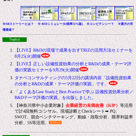
※SRストーリーとは？
※ ROIシミュレータ(税率31%版)
※コンピテンシー？
※貴方の市
場価値？
【LIVE】R&Dの現場で成果を出すTRIZの活用方法セミナーを
8月25(火)開催
【LIVE】正しい設備投資効果の分析とR&Dの成果・テーマ評
価の実践セミナーを9月29(火)開催
タナベコンサルティングの5月22日の講演内容「設備投資効果
の分析とR&Dの成果・テーマ評価の実践」です。
「よくあるCase StudyとBest Practiceで学ぶ 設備投資効果分析／
R&Dテーマ評価の実践」を出版しました。
【神奈川県中小企業対象】
企業経営の未病改善（KIP）
等活用
で計4回無料コ/ンサル。現場診断とCheckシート➡ PQ、
SWOT、競合ベンチマーキング、動線・段取分析、限界利益率
分析、5S等活用。