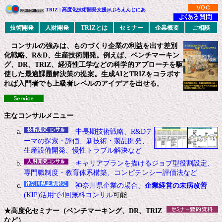
TRIZ | 高度化技術開発支援@ぷろえんじにあ
技術開発
人財開発
TRIZとは
セミナー
企業概要
ご相談
コンサルの強みは、
ものづくり企業の利益を出す差別
化戦略、R&D、生産技術開発
。例えば、ベンチマーキン
グ、DR、TRIZ、経済性工学などの
科学的アプローチ
を駆
使した最適課題解決策の提案。生成AIとTRIZをコラボす
れば入門者でも上級者レベルのアイデアを出せる。
主なコンサルメニュー
中長期技術戦略、R&Dテ
ーマの探索・評価、新技術・製品開発、
生産設備開発、慢性トラブル解決など
キャリアプランを描けるジョブ型役割設定、
専門職制度・教育体系構築、コンピテンシー評価法など
神奈川県企業の場合、
企業経営の未病改善
(KIP)活用で4回無料コンサル
可能
★高度化セミナー（ベンチマーキング、DR、TRIZ
など）