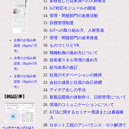
多様化した従業員への人材教育
IoT対応モジュールの開発
管理・間接部門の改善活動
目標管理制度
IoTへの取り組み方、人材育成
管理・間接部門の改革推進
企業のお悩み相
ものづくりとVR
談室（Biglife7月
号）
職種転換の進め方について
企業のお悩み相
技術者スキル管理の進め方
談室（Biglife3月
給与体系の改訂
号）
社員のモチベーションの維持
企業のお悩み相
談室（Biglife2月
会社の成長と社員の自己研鑽
号）
アイデア出しの手法
【雑誌記事】
新製品開発の体制作り、日程管理について
現場のコミュニケーションについて
KT法に関するセミナー受講または書籍購
入
ロボット工程のアンバランス・ロス解消で
ベンチマーキングとは？