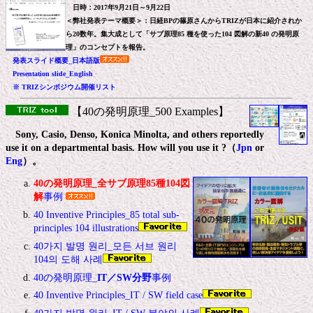
日時：2017年9月21日～9月22日
＜弊社発表テーマ概要＞：日経BPの篠原さんからTRIZが日本に紹介されか
ら20数年。集大成として「サブ原理85 種を使った104 図解の新40 の発明原
理」のコンセプトを報告。
発表スライド概要_日本語版
Presentation slide_English
※ TRIZシンポジウム開催リスト
【40の発明原理_500 Examples】
Sony, Casio, Denso, Konica Minolta, and others reportedly
use it on a departmental basis. How will you use it ?（
Jpn
or
Eng
）。
40の発明原理_全サブ原理85種104図
解
事例
40 Inventive Principles_85 total sub-
principles 104 illustrations
40가지 발명 원리_모든 서브 원리
104의 도해 사례
40の発明原理_
IT／SW分野
事例
40 Inventive Principles_IT / SW field case