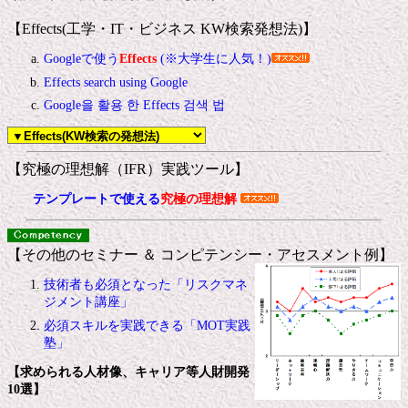
【Effects(工学・IT・ビジネス KW検索発想法)】
Googleで使う
Effects
(※大学生に人気！)
Effects search using Google
Google을 활용 한 Effects 검색 법
【究極の理想解（IFR）実践ツール】
テンプレートで使える
究極の理想解
【その他のセミナー ＆ コンピテンシー・アセスメント例】
技術者も必須となった「リスクマネ
ジメント講座」
必須スキルを実践できる「MOT実践
塾」
【求められる人材像、キャリア等人財開発
10選】