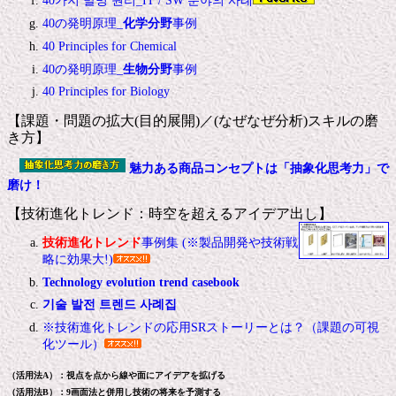
40가지 발명 원리_IT / SW 분야의 사례
40の発明原理_
化学分野
事例
40 Principles for Chemical
40の発明原理_
生物分野
事例
40 Principles for Biology
【課題・問題の拡大(目的展開)／(なぜなぜ分析)スキルの磨
き方】
魅力ある商品コンセプトは「抽象化思考力」で
磨け！
【技術進化トレンド：時空を超えるアイデア出し】
技術進化トレンド
事例集 (※製品開発や技術戦
略に効果大!)
Technology evolution trend casebook
기술 발전 트렌드 사례집
※技術進化トレンドの応用SRストーリーとは？（課題の可視
化ツール）
（活用法A）：視点を点から線や面にアイデアを拡げる
（活用法B）：9画面法と併用し技術の将来を予測する